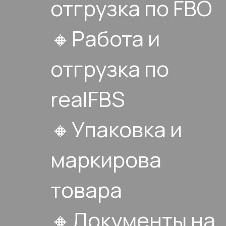
отгрузка по FBO
🔸Работа и
отгрузка по
realFBS
🔸Упаковка и
маркирова
товара
🔸Документы на